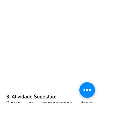
8. Atividade Sugestão:
Pintar os personagens dessa
passagem, recortá-los e montar a
cena do Evangelho que lemos