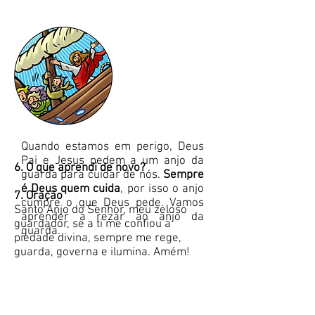
Quando estamos em perigo, Deus
Pai e Jesus pedem a um anjo da
6. O que aprendi de novo?
guarda para cuidar de nós.
Sempre
é Deus quem cuida
, por isso o anjo
7. Oração
cumpre o que Deus pede. Vamos
Santo Anjo do Senhor, meu zeloso
aprender a rezar ao anjo da
guardador, se a ti me confiou a
guarda.
piedade divina, sempre me rege,
guarda, governa e ilumina. Amém!