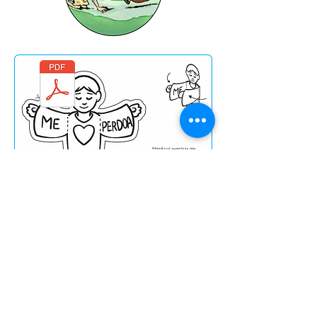
Arquivo em PDF
para impressão da
atividade.
6. O que aprendi de novo?