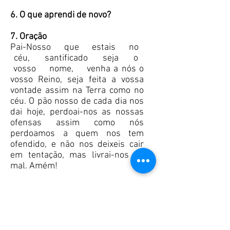
6. O que aprendi de novo?
7. Oração
Pai-Nosso que estais no
céu, santificado seja o
vosso nome, venha a nós o
vosso Reino, seja feita a vossa
vontade assim na Terra como no
céu. O pão nosso de cada dia nos
dai hoje, perdoai-nos as nossas
ofensas assim como nós
perdoamos a quem nos tem
ofendido, e não nos deixeis cair
em tentação, mas livrai-nos do
mal. Amém!
8. Atividade Sugestão:
Pintar, recortar e colar, montando,
numa mesa de papel a cena da
última ceia