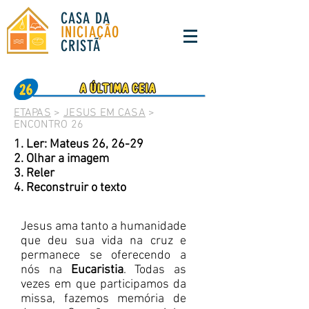
CASA DA
INICIAÇÃO
CRISTÃ
ETAPAS
>
JESUS EM CASA
>
ENCONTRO 26
1. Ler: Mateus 26, 26-29
2. Olhar a imagem
3. Reler
4. Reconstruir o texto
Jesus ama tanto a humanidade
que deu sua vida na cruz e
permanece se oferecendo a
nós na
Eucaristia
. Todas as
vezes em que participamos da
missa, fazemos memória de